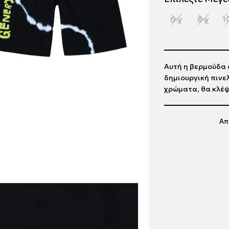
6 y
8 y
1
Αυτή η βερμούδα α
δημιουργική πινε
χρώματα, θα κλέψ
Απ