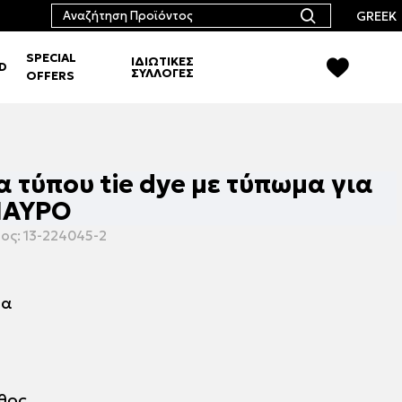
GREEK
SPECIAL
ΙΔΙΩΤΙΚΕΣ
RD
ΣΥΛΛΟΓΕΣ
OFFERS
 τύπου tie dye με τύπωμα για
ΜΑΥΡΟ
ος:
13-224045-2
μα
εθος