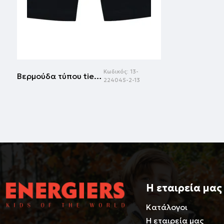
Κωδικός:
13-
Βερμούδα τύπου tie dye με τύπωμα για αγόρι | ΜΑΥΡΟ
224045-2-13
Η εταιρεία μας
Κατάλογοι
Η εταιρεία μας