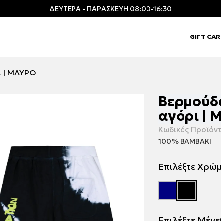
ΔΕΥΤΕΡΑ - ΠΑΡΑΣΚΕΥΗ 08:00-16:30
GIFT CA
ι | ΜΑΥΡΟ
Βερμούδα
αγόρι | 
Κωδικός Προϊόντ
100% ΒΑΜΒΑΚΙ
Επιλέξτε Χρώ
Επιλέξτε Μέγ