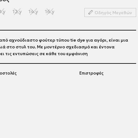
0 y
12 y
14 y
16 y
Οδηγός Μεγεθών
πό αχνούδιαστο φούτερ τύπου tie dye για αγόρι, είναι μια
λιά στο στυλ του. Με μοντέρνο σχεδιασμό και έντονα
ει τις εντυπώσεις σε κάθε του εμφάνιση
οστολές
Επιστροφές