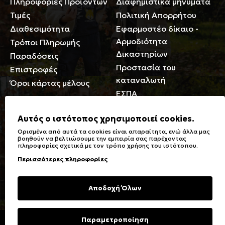
Πληροφορίες Προϊόντων
Διαφημιστικά μηνύματα
Τιμές
Πολιτική Απορρήτου
Διαθεσιμότητα
Εφαρμοστέο δίκαιο -
Αρμοδιότητα
Τρόποι Πληρωμής
Δικαστηρίων
Παραδόσεις
Προστασία του
Επιστροφές
καταναλωτή
Όροι κάρτας μέλους
ΕΣΠΑ
Γενικά
Αυτός ο ιστότοπος χρησιμοποιεί cookies.
Ορισμένα από αυτά τα cookies είναι απαραίτητα, ενώ άλλα μας
Καταστήματα
Σύμβολα πλύσης,
βοηθούν να βελτιώσουμε την εμπειρία σας παρέχοντας
πληροφορίες σχετικά με τον τρόπο χρήσης του ιστότοπου.
Ειδικές Εκπτώσεις ΑμΕΑ
σιδερώματος
Περισσότερες πληροφορίες
Δωροκάρτες
Τύποι & Φροντίδα
υφασμάτων
Συχνές Ερωτήσεις
Αποδοχή Όλων
Επικοινωνία
Μεγεθολόγιο
Φροντίδα Ρούχων
Παραμετροποίηση