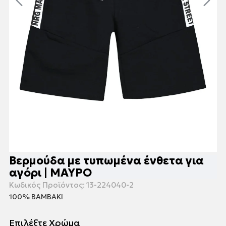
Βερμούδα με τυπωμένα ένθετα για
αγόρι | ΜΑΥΡΟ
Κωδικός Προϊόντος:
13-224040-2
100% ΒΑΜΒΑΚΙ
Επιλέξτε Χρώμα