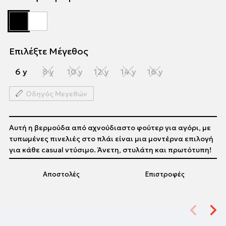
Επιλέξτε Μέγεθος
6 y
8 y
10 y
12 y
14 y
16 y
Οδηγός Μεγεθών
Αυτή η βερμούδα από αχνούδιαστο φούτερ για αγόρι, με
τυπωμένες πινελιές στο πλάι είναι μια μοντέρνα επιλογή
για κάθε casual ντύσιμο. Άνετη, στυλάτη και πρωτότυπη!
Αποστολές
Επιστροφές