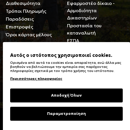
Διαθεσιμότητα
Εφαρμοστέο δίκαιο -
Αρμοδιότητα
Τρόποι Πληρωμής
Δικαστηρίων
Παραδόσεις
Προστασία του
Επιστροφές
καταναλωτή
Όροι κάρτας μέλους
ΕΣΠΑ
Γενικά
Αυτός ο ιστότοπος χρησιμοποιεί cookies.
Ορισμένα από αυτά τα cookies είναι απαραίτητα, ενώ άλλα μας
Καταστήματα
Σύμβολα πλύσης,
βοηθούν να βελτιώσουμε την εμπειρία σας παρέχοντας
πληροφορίες σχετικά με τον τρόπο χρήσης του ιστότοπου.
Ειδικές Εκπτώσεις ΑμΕΑ
σιδερώματος
Περισσότερες πληροφορίες
Δωροκάρτες
Τύποι & Φροντίδα
υφασμάτων
Συχνές Ερωτήσεις
Αποδοχή Όλων
Επικοινωνία
Μεγεθολόγιο
Φροντίδα Ρούχων
Παραμετροποίηση
Copyright © 2023 Energiers.gr
Developed and Designed by
Cactus