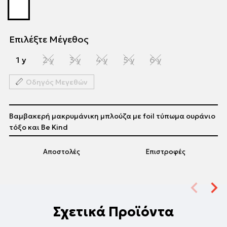
Επιλέξτε Μέγεθος
1 y
2 y
3 y
4 y
5 y
6 y
Οδηγός Μεγεθών
Βαμβακερή μακρυμάνικη μπλούζα με foil τύπωμα ουράνιο
τόξο και Be Kind
Αποστολές
Επιστροφές
Σχετικά Προϊόντα