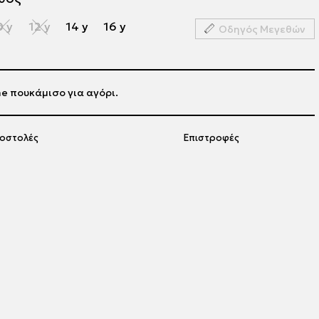
0 y
12 y
14 y
16 y
Οδηγός Μεγεθών
ine πουκάμισο για αγόρι.
οστολές
Επιστροφές