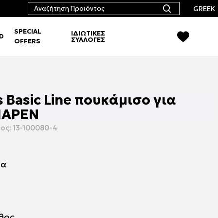
GREEK
SPECIAL
ΙΔΙΩΤΙΚΕΣ
RD
ΣΥΛΛΟΓΕΣ
OFFERS
s Basic Line πουκάμισο για
ΜΑΡΕΝ
ος:
13-100080-4
μα
εθος