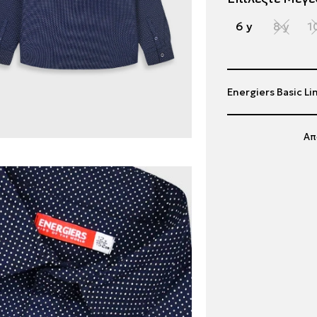
6 y
8 y
1
Energiers Basic L
Απ