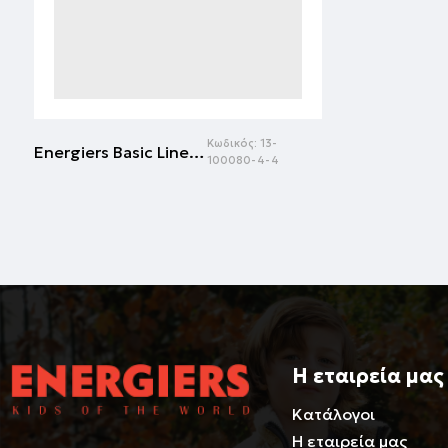
Κωδικός:
13-
Energiers Basic Line πουκάμισο για αγόρι | ΜΑΡΕΝ
100080-4-4
Η εταιρεία μας
Κατάλογοι
Η εταιρεία μας