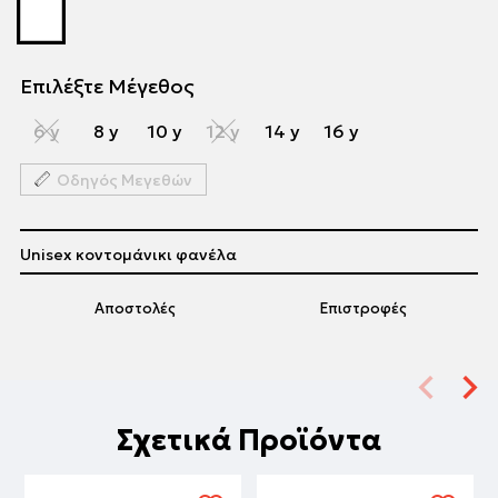
Επιλέξτε Μέγεθος
6 y
8 y
10 y
12 y
14 y
16 y
Οδηγός Μεγεθών
Unisex κοντομάνικι φανέλα
Αποστολές
Επιστροφές
Σχετικά Προϊόντα