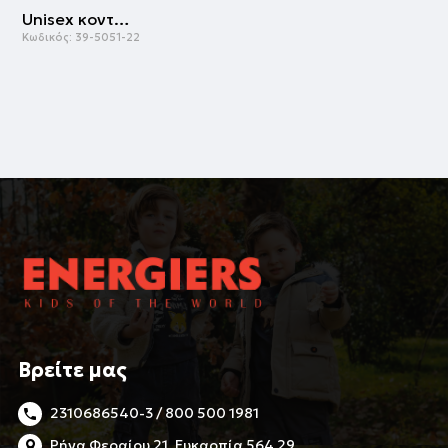
Unisex κοντομάνικι φανέλα | ΛΕΥΚΟ
Κωδικός:
39-5051-22
Βρείτε μας
2310686540-3 / 800 500 1981
Ρήγα Φεραίου 21, Ευκαρπία 564 29