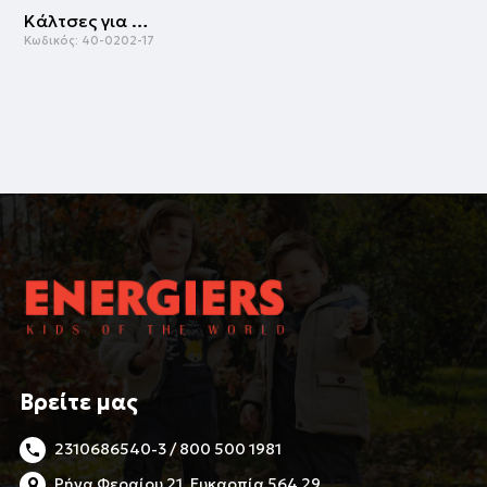
Κάλτσες για κορίτσι | ΡΟΖ
Κωδικός:
40-0202-17
Βρείτε μας
2310686540-3 / 800 500 1981
Ρήγα Φεραίου 21, Ευκαρπία 564 29