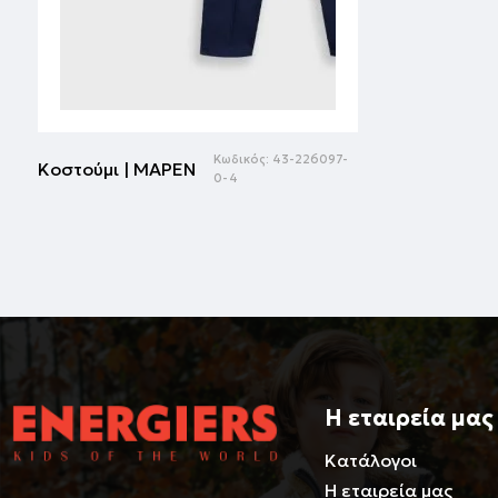
Κωδικός:
43-226097-
Κοστούμι | ΜΑΡΕΝ
0-4
Η εταιρεία μας
Κατάλογοι
Η εταιρεία μας