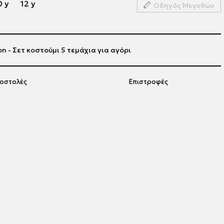
0 y
12 y
Οδηγός Μεγεθών
on - Σετ κοστούμι 5 τεμάχια για αγόρι
οστολές
Επιστροφές