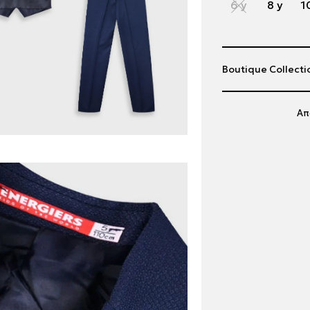
6 y
8 y
1
Boutique Collecti
Απ