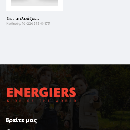
Σετ μπλούζα με κολάν | ΕΜΠΡΙΜΕ
Κωδικός:
16-226295-0-173
Βρείτε μας