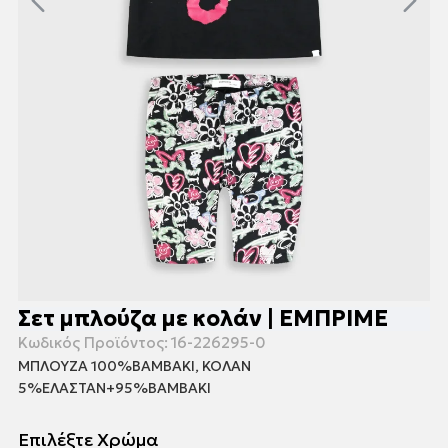
Σετ μπλούζα με κολάν | ΕΜΠΡΙΜΕ
Κωδικός Προϊόντος:
16-226295-0
ΜΠΛΟΥΖΑ 100%ΒΑΜΒΑΚΙ, ΚΟΛΑΝ
5%ΕΛΑΣΤΑΝ+95%ΒΑΜΒΑΚΙ
Επιλέξτε Χρώμα