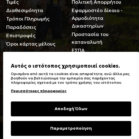
Τιμές
Πολιτική Απορρήτου
Διαθεσιμότητα
Εφαρμοστέο δίκαιο -
Αρμοδιότητα
Τρόποι Πληρωμής
Δικαστηρίων
Παραδόσεις
Προστασία του
Επιστροφές
καταναλωτή
Όροι κάρτας μέλους
ΕΣΠΑ
Γενικά
Αυτός ο ιστότοπος χρησιμοποιεί cookies.
Ορισμένα από αυτά τα cookies είναι απαραίτητα, ενώ άλλα μας
Καταστήματα
Σύμβολα πλύσης,
βοηθούν να βελτιώσουμε την εμπειρία σας παρέχοντας
πληροφορίες σχετικά με τον τρόπο χρήσης του ιστότοπου.
Ειδικές Εκπτώσεις ΑμΕΑ
σιδερώματος
Περισσότερες πληροφορίες
Δωροκάρτες
Τύποι & Φροντίδα
υφασμάτων
Συχνές Ερωτήσεις
Αποδοχή Όλων
Επικοινωνία
Μεγεθολόγιο
Φροντίδα Ρούχων
Παραμετροποίηση
Copyright © 2023 Energiers.gr
Developed and Designed by
Cactus