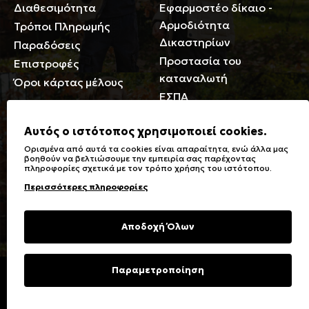
Διαθεσιμότητα
Εφαρμοστέο δίκαιο -
Αρμοδιότητα
Τρόποι Πληρωμής
Δικαστηρίων
Παραδόσεις
Προστασία του
Επιστροφές
καταναλωτή
Όροι κάρτας μέλους
ΕΣΠΑ
Γενικά
Αυτός ο ιστότοπος χρησιμοποιεί cookies.
Ορισμένα από αυτά τα cookies είναι απαραίτητα, ενώ άλλα μας
Καταστήματα
Σύμβολα πλύσης,
βοηθούν να βελτιώσουμε την εμπειρία σας παρέχοντας
πληροφορίες σχετικά με τον τρόπο χρήσης του ιστότοπου.
Ειδικές Εκπτώσεις ΑμΕΑ
σιδερώματος
Περισσότερες πληροφορίες
Δωροκάρτες
Τύποι & Φροντίδα
υφασμάτων
Συχνές Ερωτήσεις
Αποδοχή Όλων
Επικοινωνία
Μεγεθολόγιο
Φροντίδα Ρούχων
Παραμετροποίηση
Copyright © 2023 Energiers.gr
Developed and Designed by
Cactus