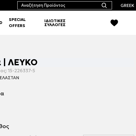
GREEK
SPECIAL
ΙΔΙΩΤΙΚΕΣ
RD
ΣΥΛΛΟΓΕΣ
OFFERS
 | ΛΕΥΚΟ
ος:
15-226337-5
ΕΛΑΣΤΑΝ
μα
εθος