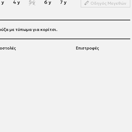
 y
4 y
5 y
6 y
7 y
Οδηγός Μεγεθών
ύζα με τύπωμα για κορίτσι.
οστολές
Επιστροφές