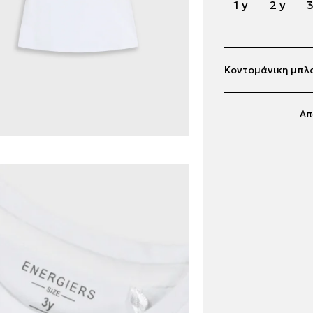
1 y
2 y
3
Κοντομάνικη μπλο
Απ