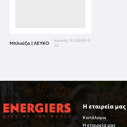
Κωδικός:
15-226337-5-
Μπλούζα | ΛΕΥΚΟ
22
Η εταιρεία μας
Κατάλογοι
Η εταιρεία μας