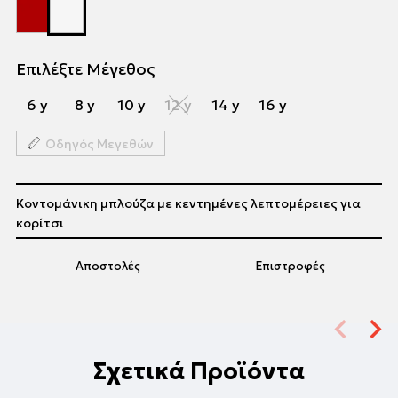
Επιλέξτε Μέγεθος
6 y
8 y
10 y
12 y
14 y
16 y
Οδηγός Μεγεθών
Κοντομάνικη μπλούζα με κεντημένες λεπτομέρειες για
κορίτσι
Αποστολές
Επιστροφές
Σχετικά Προϊόντα