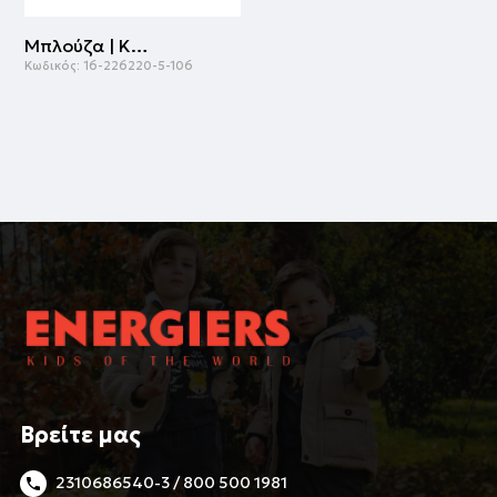
Μπλούζα | ΚΡΕΜ
Κωδικός:
16-226220-5-106
Βρείτε μας
2310686540-3 / 800 500 1981