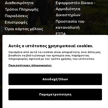
Διαθεσιμότητα
Εφαρμοστέο δίκαιο -
Αρμοδιότητα
Τρόποι Πληρωμής
Δικαστηρίων
Παραδόσεις
Προστασία του
Επιστροφές
καταναλωτή
Όροι κάρτας μέλους
ΕΣΠΑ
Γενικά
Αυτός ο ιστότοπος χρησιμοποιεί cookies.
Ορισμένα από αυτά τα cookies είναι απαραίτητα, ενώ άλλα μας
Καταστήματα
Σύμβολα πλύσης,
βοηθούν να βελτιώσουμε την εμπειρία σας παρέχοντας
πληροφορίες σχετικά με τον τρόπο χρήσης του ιστότοπου.
Ειδικές Εκπτώσεις ΑμΕΑ
σιδερώματος
Περισσότερες πληροφορίες
Δωροκάρτες
Τύποι & Φροντίδα
υφασμάτων
Συχνές Ερωτήσεις
Αποδοχή Όλων
Επικοινωνία
Μεγεθολόγιο
Φροντίδα Ρούχων
Παραμετροποίηση
Copyright © 2023 Energiers.gr
Developed and Designed by
Cactus