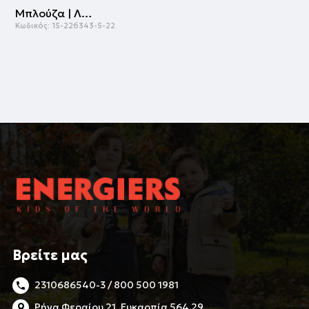
Μπλούζα | ΛΕΥΚΟ
Κωδικός:
15-226343-5-22
Βρείτε μας
2310686540-3 / 800 500 1981
Ρήγα Φεραίου 21, Ευκαρπία 564 29