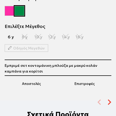
Επιλέξτε Μέγεθος
6 y
8 y
10 y
12 y
14 y
16 y
Οδηγός Μεγεθών
Εμπριμέ σετ κοντομάνικη μπλούζα με μακρύ κολάν
καμπάνα για κορίτσι
Αποστολές
Επιστροφές
Σχετικά Προϊόντα