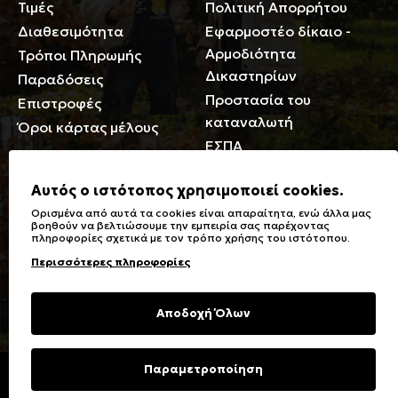
Τιμές
Πολιτική Απορρήτου
Διαθεσιμότητα
Εφαρμοστέο δίκαιο -
Αρμοδιότητα
Τρόποι Πληρωμής
Δικαστηρίων
Παραδόσεις
Προστασία του
Επιστροφές
καταναλωτή
Όροι κάρτας μέλους
ΕΣΠΑ
Γενικά
Αυτός ο ιστότοπος χρησιμοποιεί cookies.
Ορισμένα από αυτά τα cookies είναι απαραίτητα, ενώ άλλα μας
Καταστήματα
Σύμβολα πλύσης,
βοηθούν να βελτιώσουμε την εμπειρία σας παρέχοντας
πληροφορίες σχετικά με τον τρόπο χρήσης του ιστότοπου.
Ειδικές Εκπτώσεις ΑμΕΑ
σιδερώματος
Περισσότερες πληροφορίες
Δωροκάρτες
Τύποι & Φροντίδα
υφασμάτων
Συχνές Ερωτήσεις
Αποδοχή Όλων
Επικοινωνία
Μεγεθολόγιο
Φροντίδα Ρούχων
Παραμετροποίηση
Copyright © 2023 Energiers.gr