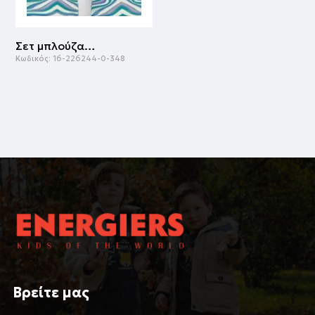
Σετ μπλούζα με κολάν | ALLOVER EMERALD
Κωδικός:
16-226244-0-348
Βρείτε μας