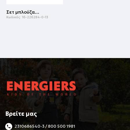
Σετ μπλούζα με σορτς | ΜΑΥΡΟ
Κωδικός:
16-226284-0-13
Βρείτε μας
2310686540-3 / 800 500 1981