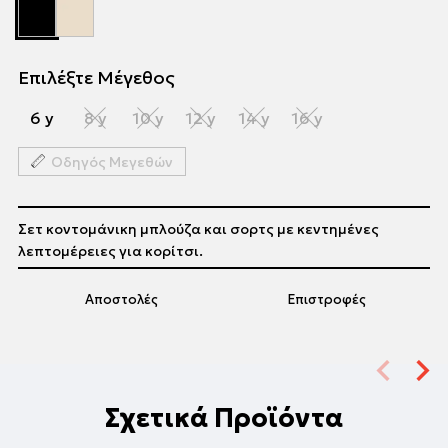
Επιλέξτε Μέγεθος
6 y
8 y
10 y
12 y
14 y
16 y
Οδηγός Μεγεθών
Σετ κοντομάνικη μπλούζα και σορτς με κεντημένες
λεπτομέρειες για κορίτσι.
Αποστολές
Επιστροφές
Σχετικά Προϊόντα