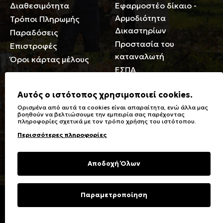
Διαθεσιμότητα
Εφαρμοστέο δίκαιο -
Αρμοδιότητα
Τρόποι Πληρωμής
Δικαστηρίων
Παραδόσεις
Προστασία του
Επιστροφές
καταναλωτή
Όροι κάρτας μέλους
ΕΣΠΑ
Γενικά
Αυτός ο ιστότοπος χρησιμοποιεί cookies.
Ορισμένα από αυτά τα cookies είναι απαραίτητα, ενώ άλλα μας
Καταστήματα
Σύμβολα πλύσης,
βοηθούν να βελτιώσουμε την εμπειρία σας παρέχοντας
πληροφορίες σχετικά με τον τρόπο χρήσης του ιστότοπου.
Ειδικές Εκπτώσεις ΑμΕΑ
σιδερώματος
Περισσότερες πληροφορίες
Δωροκάρτες
Τύποι & Φροντίδα
υφασμάτων
Συχνές Ερωτήσεις
Αποδοχή Όλων
Επικοινωνία
Μεγεθολόγιο
Φροντίδα Ρούχων
Παραμετροποίηση
Copyright © 2023 Energiers.gr
Developed and Designed by
Cactus