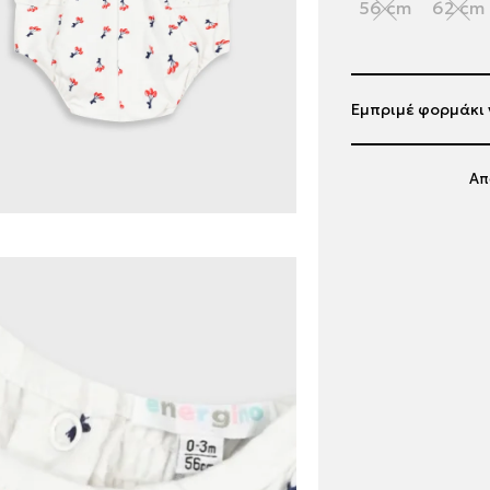
56 cm
62 cm
Εμπριμέ φορμάκι γ
Απ