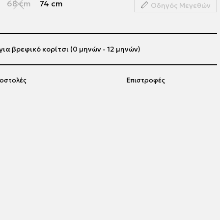
68 cm
74 cm
Οδηγός Μεγεθών
ια βρεφικό κορίτσι (0 μηνών - 12 μηνών)
οστολές
Επιστροφές