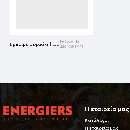
Κωδικός:
14-
Εμπριμέ φορμάκι | ΕΜΠΡΙΜΕ
226405-9-173
Η εταιρεία μας
Κατάλογοι
Η εταιρεία μας