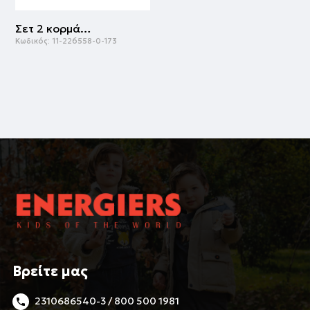
Σετ 2 κορμάκια | ΕΜΠΡΙΜΕ
Κωδικός:
11-226558-0-173
Βρείτε μας
2310686540-3 / 800 500 1981