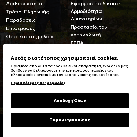
Διαθεσιμότητα
Εφαρμοστέο δίκαιο -
Αρμοδιότητα
Τρόποι Πληρωμής
Δικαστηρίων
Παραδόσεις
Προστασία του
Επιστροφές
καταναλωτή
Όροι κάρτας μέλους
ΕΣΠΑ
Γενικά
Αυτός ο ιστότοπος χρησιμοποιεί cookies.
Ορισμένα από αυτά τα cookies είναι απαραίτητα, ενώ άλλα μας
Καταστήματα
Σύμβολα πλύσης,
βοηθούν να βελτιώσουμε την εμπειρία σας παρέχοντας
πληροφορίες σχετικά με τον τρόπο χρήσης του ιστότοπου.
Ειδικές Εκπτώσεις ΑμΕΑ
σιδερώματος
Περισσότερες πληροφορίες
Δωροκάρτες
Τύποι & Φροντίδα
υφασμάτων
Συχνές Ερωτήσεις
Αποδοχή Όλων
Επικοινωνία
Μεγεθολόγιο
Φροντίδα Ρούχων
Παραμετροποίηση
Copyright © 2023 Energiers.gr
Developed and Designed by
Cactus