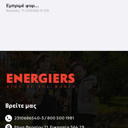
Εμπριμέ φορμάκι | ΕΜΠΡΙΜΕ
Κωδικός:
11-226460-9-173
Βρείτε μας
2310686540-3 / 800 500 1981
Ρήγα Φεραίου 21, Ευκαρπία 564 29