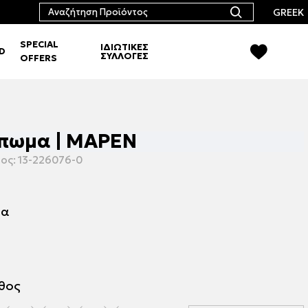
GREEK
SPECIAL
ΙΔΙΩΤΙΚΕΣ
RD
ΣΥΛΛΟΓΕΣ
OFFERS
ύπωμα | ΜΑΡΕΝ
ος:
13-226076-0
μα
εθος