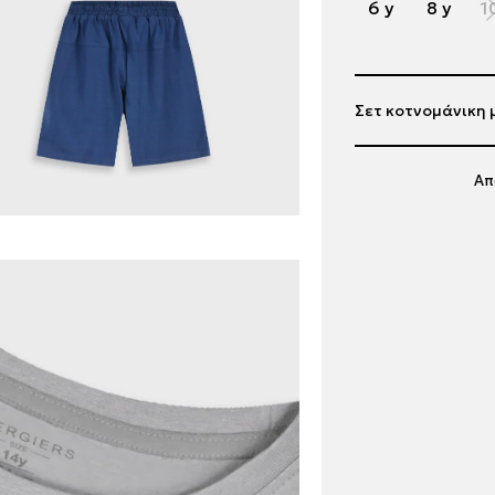
6 y
8 y
1
Σετ κοτνομάνικη 
Απ