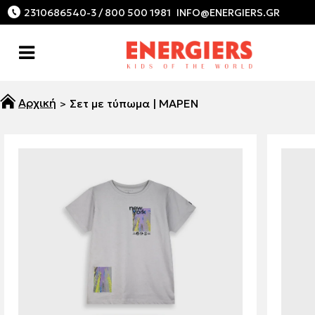
2310686540-3 / 800 500 1981
Σετ με τύπωμα | ΜΑΡΕΝ