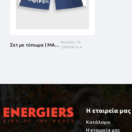
Κωδικός:
13-
Σετ με τύπωμα | ΜΑΡΕΝ
226076-0-4
Η εταιρεία μας
Κατάλογοι
Η εταιρεία μας