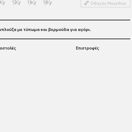
0 y
12 y
14 y
16 y
Οδηγός Μεγεθών
μπλούζα με τύπωμα και βερμούδα για αγόρι.
οστολές
Επιστροφές