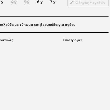
 y
4 y
5 y
6 y
7 y
Οδηγός Μεγεθών
μπλούζα με τύπωμα και βερμούδα για αγόρι
οστολές
Επιστροφές