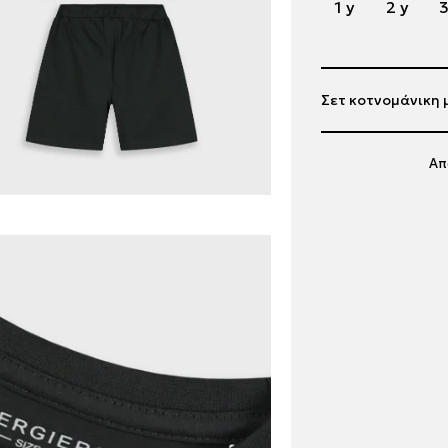
1 y
2 y
3
Σετ κοτνομάνικη 
Απ