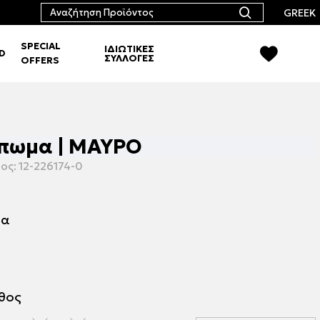
GREEK
SPECIAL
ΙΔΙΩΤΙΚΕΣ
RD
ΣΥΛΛΟΓΕΣ
OFFERS
ύπωμα | ΜΑΥΡΟ
ος:
12-226174-0
μα
εθος