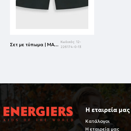
Κωδικός:
12-
Σετ με τύπωμα | ΜΑΥΡΟ
226174-0-13
Η εταιρεία μας
Κατάλογοι
Η εταιρεία μας