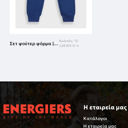
Κωδικός:
12-
Σετ φούτερ φόρμα | ΜΑΡΕΝ
226163-0-4
Η εταιρεία μας
Κατάλογοι
Η εταιρεία μας