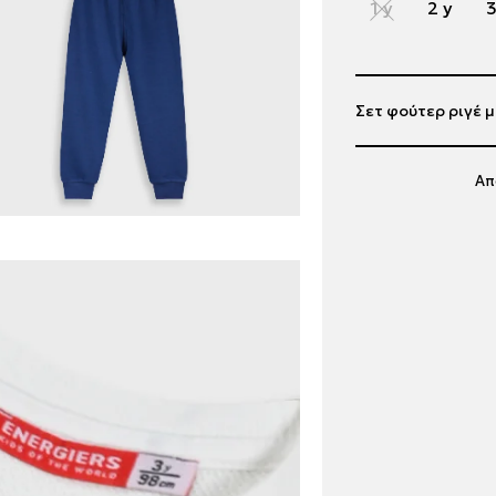
1 y
2 y
3
Σετ φούτερ ριγέ μ
Απ