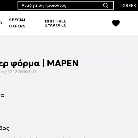
GREEK
SPECIAL
ΙΔΙΩΤΙΚΕΣ
RD
ΣΥΛΛΟΓΕΣ
OFFERS
ερ φόρμα | ΜΑΡΕΝ
ος:
12-226163-0
μα
εθος