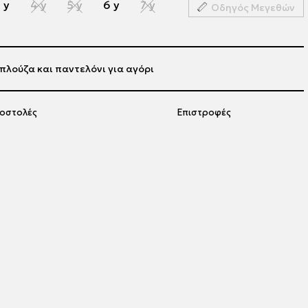
 y
4 y
5 y
6 y
7 y
Οδηγός Μεγεθών
πλούζα και παντελόνι για αγόρι
οστολές
Επιστροφές