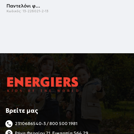
Παντελόνι φόρμας | ΜΑΥΡΟ
Κωδικός:
13-226021-2-13
Βρείτε μας
2310686540-3 / 800 500 1981
Ρήγα Φεραίου 21, Ευκαρπία 564 29