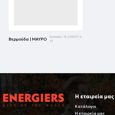
Κωδικός:
13-226017-2-
Βερμούδα | ΜΑΥΡΟ
13
Η εταιρεία μας
Κατάλογοι
Η εταιρεία μας