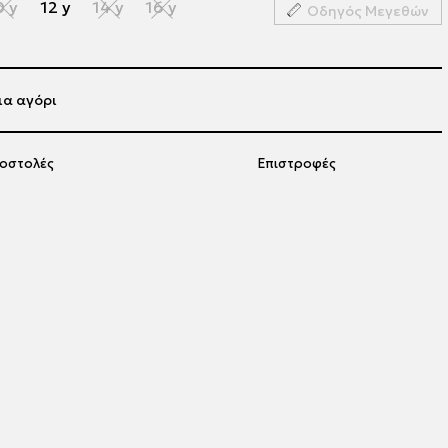
0 y
12 y
14 y
16 y
Οδηγός Μεγεθών
ια αγόρι
οστολές
Επιστροφές