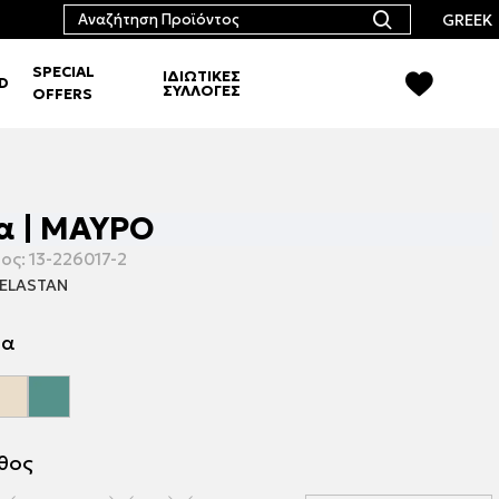
GREEK
SPECIAL
ΙΔΙΩΤΙΚΕΣ
RD
ΣΥΛΛΟΓΕΣ
OFFERS
α | ΜΑΥΡΟ
ος:
13-226017-2
ELASTAN
μα
εθος