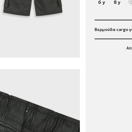
6 y
8 y
1
Βερμούδα cargo γ
Απ