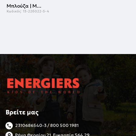
Μπλούζα | ΜΑΡΕΝ
Κωδικός:
13-226022-5-4
Βρείτε μας
2310686540-3 / 800 500 1981
Ρήγα Φεραίου 21, Ευκαρπία 564 29