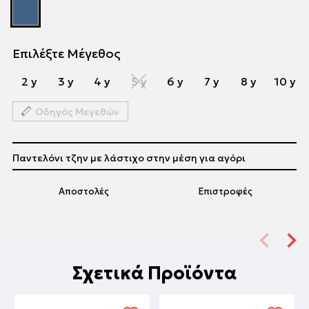
Επιλέξτε Μέγεθος
2 y
3 y
4 y
5 y
6 y
7 y
8 y
10 y
Οδηγός Μεγεθών
Παντελόνι τζην με λάστιχο στην μέση για αγόρι
Αποστολές
Επιστροφές
Σχετικά Προϊόντα