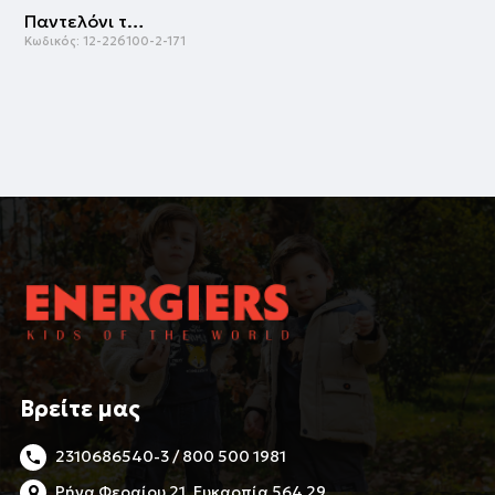
Παντελόνι τζην | ΜΠΛΕ ΤΖΗΝ
Κωδικός:
12-226100-2-171
Βρείτε μας
2310686540-3 / 800 500 1981
Ρήγα Φεραίου 21, Ευκαρπία 564 29