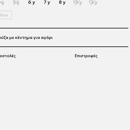
 y
5 y
6 y
7 y
8 y
10 y
12 y
εθών
ύζα με κέντημα για αγόρι
οστολές
Επιστροφές