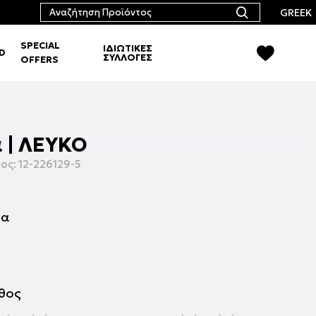
GREEK
SPECIAL
ΙΔΙΩΤΙΚΕΣ
RD
ΣΥΛΛΟΓΕΣ
OFFERS
 | ΛΕΥΚΟ
ος:
12-226129-5
μα
εθος