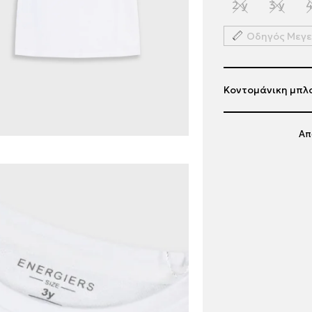
2 y
3 y
4
Οδηγός Μεγ
Κοντομάνικη μπλο
Απ