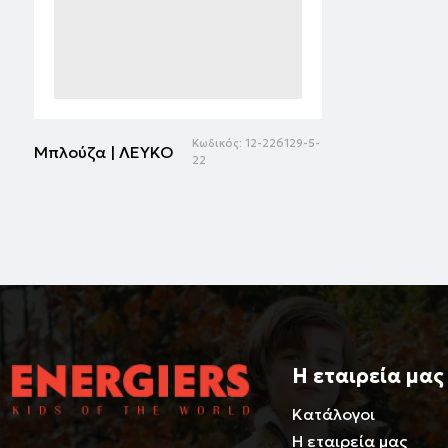
Κωδικός:
12-226129-5-
Μπλούζα | ΛΕΥΚΟ
22
Η εταιρεία μας
Κατάλογοι
Η εταιρεία μας