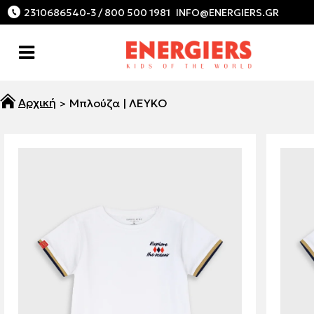
2310686540-3 / 800 500 1981
Μπλούζα | ΛΕΥΚΟ