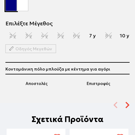
Επιλέξτε Μέγεθος
2 y
3 y
4 y
5 y
6 y
7 y
8 y
10 y
Οδηγός Μεγεθών
Κοντομάνικη πόλο μπλούζα με κέντημα για αγόρι
Αποστολές
Επιστροφές
Σχετικά Προϊόντα