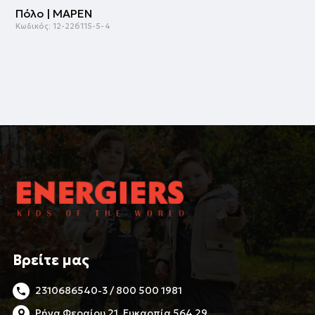
Πόλο | ΜΑΡΕΝ
Κωδικός:
12-226115-5-4
Βρείτε μας
2310686540-3 / 800 500 1981
Ρήγα Φεραίου 21, Ευκαρπία 564 29