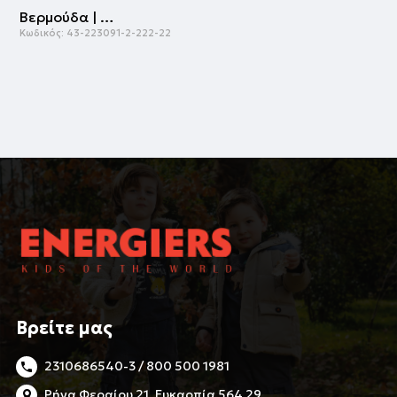
Βερμούδα | ΛΕΥΚΟ
Κωδικός:
43-223091-2-222-22
Βρείτε μας
2310686540-3 / 800 500 1981
Ρήγα Φεραίου 21, Ευκαρπία 564 29