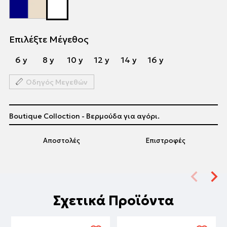
Επιλέξτε Μέγεθος
6 y
8 y
10 y
12 y
14 y
16 y
Οδηγός Μεγεθών
Boutique Colloction - Βερμούδα για αγόρι.
Αποστολές
Επιστροφές
Σχετικά Προϊόντα