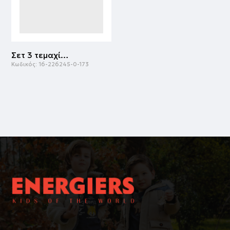
Σετ 3 τεμαχίων | ΕΜΠΡΙΜΕ
Κωδικός:
16-226245-0-173