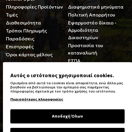
Πληροφορίες Προϊόντων
Διαφημιστικά μηνύματα
Τιμές
Πολιτική Απορρήτου
Διαθεσιμότητα
Εφαρμοστέο δίκαιο -
Αρμοδιότητα
Τρόποι Πληρωμής
Δικαστηρίων
Παραδόσεις
Προστασία του
Επιστροφές
καταναλωτή
Όροι κάρτας μέλους
ΕΣΠΑ
Γενικά
Αυτός ο ιστότοπος χρησιμοποιεί cookies.
Ορισμένα από αυτά τα cookies είναι απαραίτητα, ενώ άλλα μας
Καταστήματα
Σύμβολα πλύσης,
βοηθούν να βελτιώσουμε την εμπειρία σας παρέχοντας
πληροφορίες σχετικά με τον τρόπο χρήσης του ιστότοπου.
Ειδικές Εκπτώσεις ΑμΕΑ
σιδερώματος
Περισσότερες πληροφορίες
Δωροκάρτες
Τύποι & Φροντίδα
υφασμάτων
Συχνές Ερωτήσεις
Αποδοχή Όλων
Επικοινωνία
Μεγεθολόγιο
Φροντίδα Ρούχων