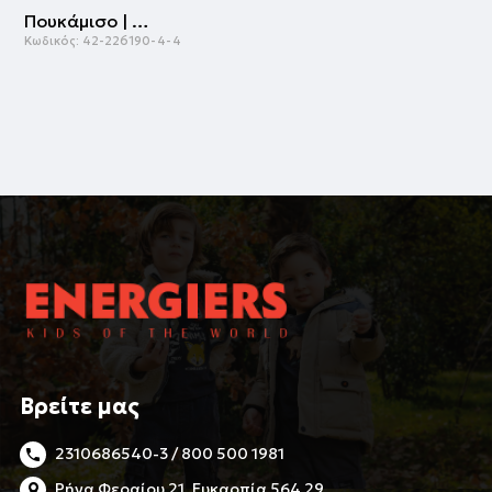
Πουκάμισο | ΜΑΡΕΝ
Κωδικός:
42-226190-4-4
Βρείτε μας
2310686540-3 / 800 500 1981
Ρήγα Φεραίου 21, Ευκαρπία 564 29