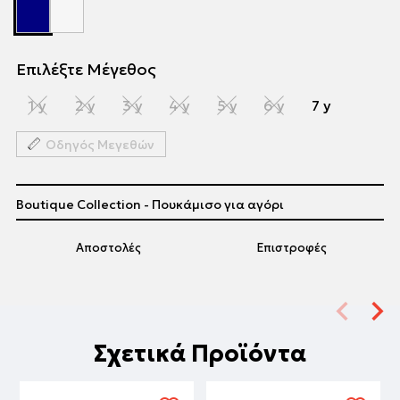
Επιλέξτε Μέγεθος
1 y
2 y
3 y
4 y
5 y
6 y
7 y
Οδηγός Μεγεθών
Boutique Collection - Πουκάμισο για αγόρι
Αποστολές
Επιστροφές
Σχετικά Προϊόντα