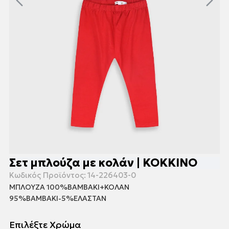
Σετ μπλούζα με κολάν | ΚΟΚΚΙΝΟ
Κωδικός Προϊόντος:
14-226403-0
ΜΠΛΟΥΖΑ 100%ΒΑΜΒΑΚΙ+ΚΟΛΑΝ
95%ΒΑΜΒΑΚΙ-5%ΕΛΑΣΤΑΝ
Επιλέξτε Χρώμα