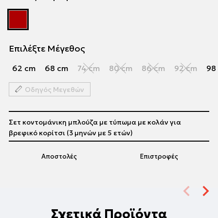
Επιλέξτε Μέγεθος
62 cm
68 cm
74 cm
80 cm
86 cm
92 cm
98
Οδηγός Μεγεθών
Σετ κοντομάνικη μπλούζα με τύπωμα με κολάν για
βρεφικό κορίτσι (3 μηνών με 5 ετών)
Αποστολές
Επιστροφές
Σχετικά Προϊόντα