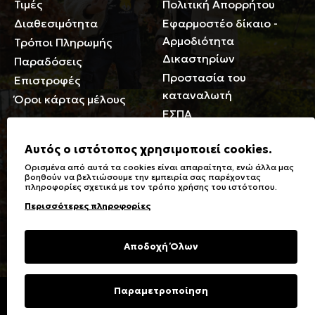
Τιμές
Πολιτική Απορρήτου
Διαθεσιμότητα
Εφαρμοστέο δίκαιο -
Αρμοδιότητα
Τρόποι Πληρωμής
Δικαστηρίων
Παραδόσεις
Προστασία του
Επιστροφές
καταναλωτή
Όροι κάρτας μέλους
ΕΣΠΑ
Γενικά
Αυτός ο ιστότοπος χρησιμοποιεί cookies.
Ορισμένα από αυτά τα cookies είναι απαραίτητα, ενώ άλλα μας
Καταστήματα
Σύμβολα πλύσης,
βοηθούν να βελτιώσουμε την εμπειρία σας παρέχοντας
πληροφορίες σχετικά με τον τρόπο χρήσης του ιστότοπου.
Ειδικές Εκπτώσεις ΑμΕΑ
σιδερώματος
Περισσότερες πληροφορίες
Δωροκάρτες
Τύποι & Φροντίδα
υφασμάτων
Συχνές Ερωτήσεις
Αποδοχή Όλων
Επικοινωνία
Μεγεθολόγιο
Φροντίδα Ρούχων
Παραμετροποίηση
Copyright © 2023 Energiers.gr
Developed and Designed by
Cactus