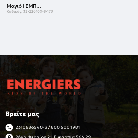
Μαγιό | ΕΜΠΡΙΜΕ
Κωδικός:
32-226100-8-173
Βρείτε μας
2310686540-3 / 800 500 1981
Ρήγα Φεραίου 21, Ευκαρπία 564 29