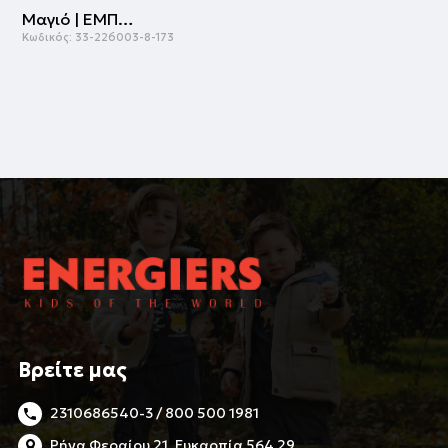
Μαγιό | ΕΜΠΡΙΜΕ
Κωδικός:
33-226003-8-173
Βρείτε μας
2310686540-3 / 800 500 1981
Ρήγα Φεραίου 21, Ευκαρπία 564 29