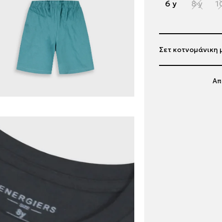
6 y
8 y
1
Σετ κοτνομάνικη 
Απ