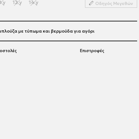
0 y
12 y
14 y
Οδηγός Μεγεθών
μπλούζα με τύπωμα και βερμούδα για αγόρι
οστολές
Επιστροφές