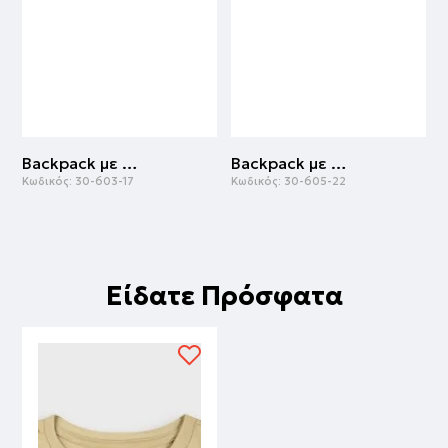
Backpack με pop it | ΡΟΖ
Backpack με γκλίτερ | ΛΕΥΚΟ
Κωδικός:
30-603-17
Κωδικός:
30-605-22
Κ
Είδατε Πρόσφατα