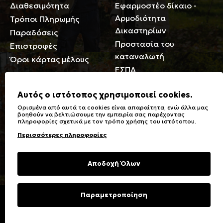
Διαθεσιμότητα
Εφαρμοστέο δίκαιο -
Αρμοδιότητα
Τρόποι Πληρωμής
Δικαστηρίων
Παραδόσεις
Προστασία του
Επιστροφές
καταναλωτή
Όροι κάρτας μέλους
ΕΣΠΑ
Γενικά
Αυτός ο ιστότοπος χρησιμοποιεί cookies.
Ορισμένα από αυτά τα cookies είναι απαραίτητα, ενώ άλλα μας
Καταστήματα
Σύμβολα πλύσης,
βοηθούν να βελτιώσουμε την εμπειρία σας παρέχοντας
πληροφορίες σχετικά με τον τρόπο χρήσης του ιστότοπου.
Ειδικές Εκπτώσεις ΑμΕΑ
σιδερώματος
Περισσότερες πληροφορίες
Δωροκάρτες
Τύποι & Φροντίδα
υφασμάτων
Συχνές Ερωτήσεις
Αποδοχή Όλων
Επικοινωνία
Μεγεθολόγιο
Φροντίδα Ρούχων
Παραμετροποίηση
Copyright © 2023 Energiers.gr
Developed and Designed by
Cactus