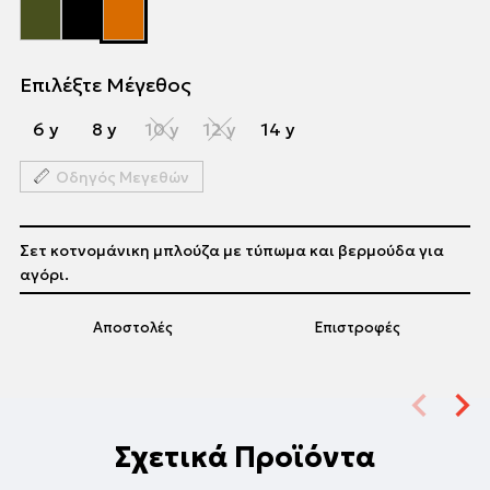
Επιλέξτε Μέγεθος
6 y
8 y
10 y
12 y
14 y
Οδηγός Μεγεθών
Σετ κοτνομάνικη μπλούζα με τύπωμα και βερμούδα για
αγόρι.
Αποστολές
Επιστροφές
Σχετικά Προϊόντα