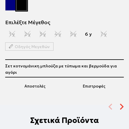
Επιλέξτε Μέγεθος
1 y
2 y
3 y
4 y
5 y
6 y
7 y
Οδηγός Μεγεθών
Σετ κοτνομάνικη μπλούζα με τύπωμα και βερμούδα για
αγόρι
Αποστολές
Επιστροφές
Σχετικά Προϊόντα