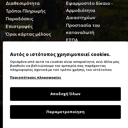
Διαθεσιμότητα
Εφαρμοστέο δίκαιο -
Αρμοδιότητα
Τρόποι Πληρωμής
Δικαστηρίων
Παραδόσεις
Προστασία του
Επιστροφές
καταναλωτή
Όροι κάρτας μέλους
ΕΣΠΑ
Γενικά
Αυτός ο ιστότοπος χρησιμοποιεί cookies.
Ορισμένα από αυτά τα cookies είναι απαραίτητα, ενώ άλλα μας
Καταστήματα
Σύμβολα πλύσης,
βοηθούν να βελτιώσουμε την εμπειρία σας παρέχοντας
πληροφορίες σχετικά με τον τρόπο χρήσης του ιστότοπου.
Ειδικές Εκπτώσεις ΑμΕΑ
σιδερώματος
Περισσότερες πληροφορίες
Δωροκάρτες
Τύποι & Φροντίδα
υφασμάτων
Συχνές Ερωτήσεις
Αποδοχή Όλων
Επικοινωνία
Μεγεθολόγιο
Φροντίδα Ρούχων
Παραμετροποίηση
Copyright © 2023 Energiers.gr
Developed and Designed by
Cactus