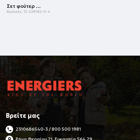
Σετ φούτερ φόρμα | ΜΑΡΕΝ
Κωδικός:
12-226162-0-4
Βρείτε μας
2310686540-3 / 800 500 1981
Ρήγα Φεραίου 21, Ευκαρπία 564 29