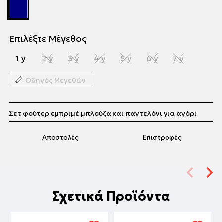
Επιλέξτε Μέγεθος
1 y
2 y
3 y
4 y
5 y
6 y
7 y
Οδηγός Μεγεθών
Σετ φούτερ εμπριμέ μπλούζα και παντελόνι για αγόρι
Αποστολές
Επιστροφές
Σχετικά Προϊόντα