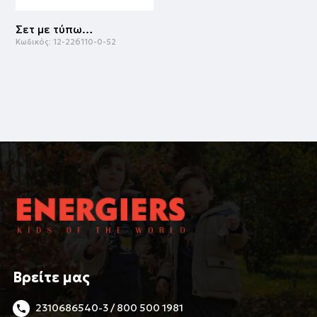
Σετ με τύπωμα | ΜΕΛΑΝΖΕ
Κωδικός:
12-226110-0-52
Βρείτε μας
2310686540-3 / 800 500 1981