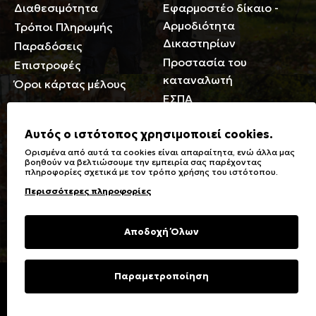
Διαθεσιμότητα
Εφαρμοστέο δίκαιο -
Αρμοδιότητα
Τρόποι Πληρωμής
Δικαστηρίων
Παραδόσεις
Προστασία του
Επιστροφές
καταναλωτή
Όροι κάρτας μέλους
ΕΣΠΑ
Γενικά
Αυτός ο ιστότοπος χρησιμοποιεί cookies.
Ορισμένα από αυτά τα cookies είναι απαραίτητα, ενώ άλλα μας
Καταστήματα
Σύμβολα πλύσης,
βοηθούν να βελτιώσουμε την εμπειρία σας παρέχοντας
πληροφορίες σχετικά με τον τρόπο χρήσης του ιστότοπου.
Ειδικές Εκπτώσεις ΑμΕΑ
σιδερώματος
Περισσότερες πληροφορίες
Δωροκάρτες
Τύποι & Φροντίδα
υφασμάτων
Συχνές Ερωτήσεις
Αποδοχή Όλων
Επικοινωνία
Μεγεθολόγιο
Φροντίδα Ρούχων
Παραμετροποίηση
Copyright © 2023 Energiers.gr
Developed and Designed by
Cactus