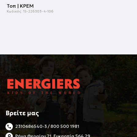
Τοπ | ΚΡΕΜ
Κωδικός:
15-226303-4-106
Βρείτε μας
2310686540-3 / 800 500 1981
Ρήγα Φεραίου 21, Ευκαρπία 564 29