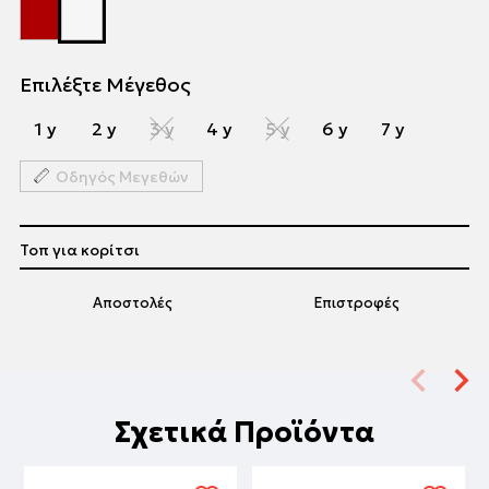
Επιλέξτε Μέγεθος
1 y
2 y
3 y
4 y
5 y
6 y
7 y
Οδηγός Μεγεθών
Τοπ για κορίτσι
Αποστολές
Επιστροφές
Σχετικά Προϊόντα