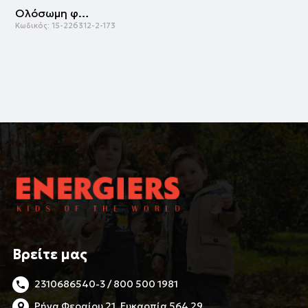
Ολόσωμη φόρμα | ΕΜΠΡΙΜΕ
Κωδικός:
15-226312-2-173
Βρείτε μας
2310686540-3 / 800 500 1981
Ρήγα Φεραίου 21, Ευκαρπία 564 29