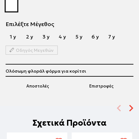
Επιλέξτε Μέγεθος
1 y
2 y
3 y
4 y
5 y
6 y
7 y
Οδηγός Μεγεθών
Ολόσωμη φλοράλ φόρμα για κορίτσι
Αποστολές
Επιστροφές
Σχετικά Προϊόντα