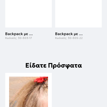
Backpack με pop it | ΡΟΖ
Backpack με γκλίτερ | ΛΕΥΚΟ
Κωδικός:
30-603-17
Κωδικός:
30-605-22
Κ
Είδατε Πρόσφατα