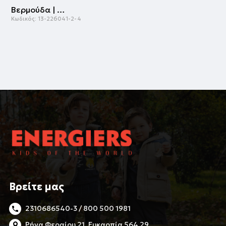
Βερμούδα | ΜΑΡΕΝ
Κωδικός:
13-226041-2-4
Βρείτε μας
2310686540-3 / 800 500 1981
Ρήγα Φεραίου 21, Ευκαρπία 564 29