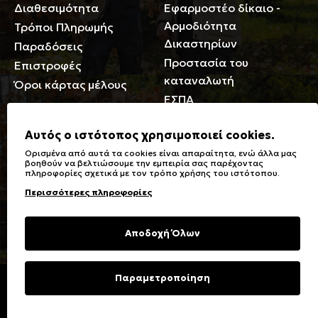
Διαθεσιμότητα
Εφαρμοστέο δίκαιο -
Αρμοδιότητα
Τρόποι Πληρωμής
Δικαστηρίων
Παραδόσεις
Προστασία του
Επιστροφές
καταναλωτή
Όροι κάρτας μέλους
ΕΣΠΑ
Γενικά
Αυτός ο ιστότοπος χρησιμοποιεί cookies.
Ορισμένα από αυτά τα cookies είναι απαραίτητα, ενώ άλλα μας
Καταστήματα
Σύμβολα πλύσης,
βοηθούν να βελτιώσουμε την εμπειρία σας παρέχοντας
πληροφορίες σχετικά με τον τρόπο χρήσης του ιστότοπου.
Ειδικές Εκπτώσεις ΑμΕΑ
σιδερώματος
Περισσότερες πληροφορίες
Δωροκάρτες
Τύποι & Φροντίδα
υφασμάτων
Συχνές Ερωτήσεις
Αποδοχή Όλων
Επικοινωνία
Μεγεθολόγιο
Φροντίδα Ρούχων
Παραμετροποίηση
Copyright © 2023 Energiers.gr
Developed and Designed by
Cactus