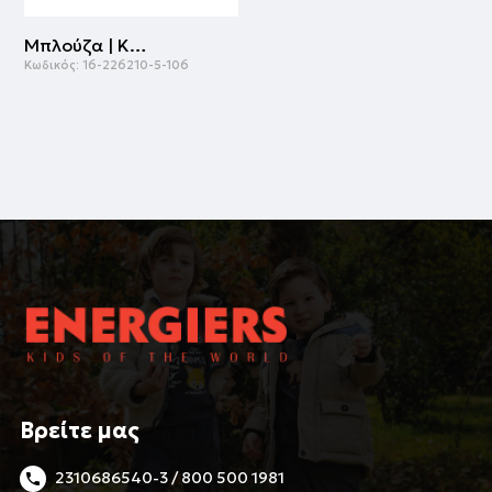
Μπλούζα | ΚΡΕΜ
Κωδικός:
16-226210-5-106
Βρείτε μας
2310686540-3 / 800 500 1981