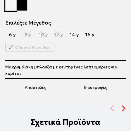
Επιλέξτε Μέγεθος
6 y
8 y
10 y
12 y
14 y
16 y
Οδηγός Μεγεθών
Μακρυμάνικη μπλούζα με κεντημένες λεπτομέριες για
κορίτσι
Αποστολές
Επιστροφές
Σχετικά Προϊόντα