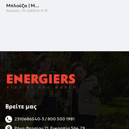
Μπλούζα | ΜΑΥΡΟ
Κωδικός:
13-226045-5-13
Βρείτε μας
2310686540-3 / 800 500 1981
Ρήγα Φεραίου 21, Ευκαρπία 564 29