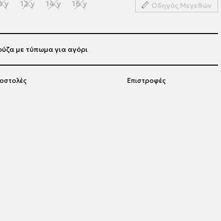
0 y
12 y
14 y
16 y
Οδηγός Μεγεθών
ύζα με τύπωμα για αγόρι
οστολές
Επιστροφές