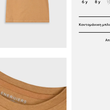
6 y
8 y
1
Κοντομάνικη μπλο
Απ