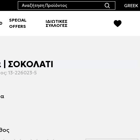
GREEK
SPECIAL
ΙΔΙΩΤΙΚΕΣ
RD
ΣΥΛΛΟΓΕΣ
OFFERS
 | ΣΟΚΟΛΑΤΙ
ος:
13-226023-5
μα
εθος