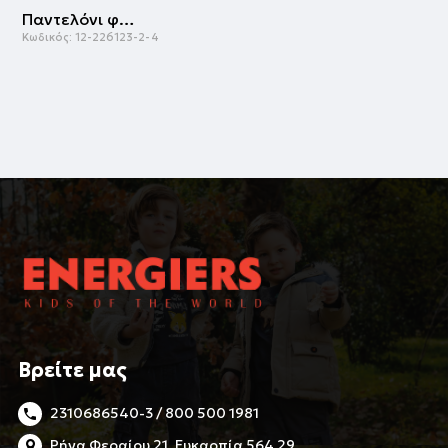
Παντελόνι φόρμας | ΜΑΡΕΝ
Κωδικός:
12-226123-2-4
Βρείτε μας
2310686540-3 / 800 500 1981
Ρήγα Φεραίου 21, Ευκαρπία 564 29