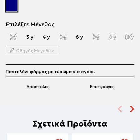
Επιλέξτε Μέγεθος
2 y
3 y
4 y
5 y
6 y
7 y
8 y
10 y
Οδηγός Μεγεθών
Παντελόνι φόρμας με τύπωμα για αγόρι.
Αποστολές
Επιστροφές
Σχετικά Προϊόντα