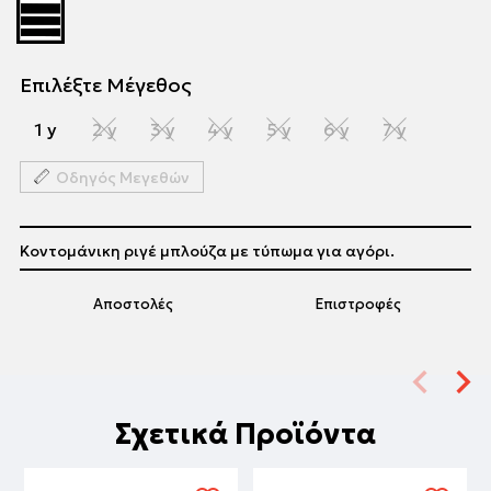
Επιλέξτε Μέγεθος
1 y
2 y
3 y
4 y
5 y
6 y
7 y
Οδηγός Μεγεθών
Κοντομάνικη ριγέ μπλούζα με τύπωμα για αγόρι.
Αποστολές
Επιστροφές
Σχετικά Προϊόντα