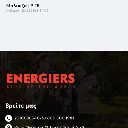
Μπλούζα | ΡΙΓΕ
Κωδικός:
12-226143-5-169
Βρείτε μας
2310686540-3 / 800 500 1981
Ρήγα Φεραίου 21, Ευκαρπία 564 29