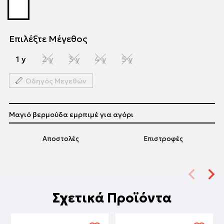
Επιλέξτε Μέγεθος
1 y
2 y
3 y
4 y
5 y
Οδηγός Μεγεθών
Μαγιό βερμούδα εμρπιμέ για αγόρι
Αποστολές
Επιστροφές
Σχετικά Προϊόντα