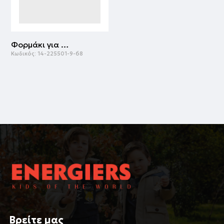
Φορμάκι για βρεφικό κορίτσι - οργανικό βαμβάκι (πρόωρο - 9 μηνών) | ΑΝΟΙΧΤΟ ΡΟΖ
Κωδικός:
14-225501-9-68
Βρείτε μας