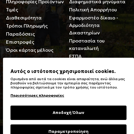
Πληροφορίες Προϊόντων
Διαφημιστικά μηνύματα
Τιμές
Πολιτική Απορρήτου
Διαθεσιμότητα
Εφαρμοστέο δίκαιο -
Αρμοδιότητα
Τρόποι Πληρωμής
Δικαστηρίων
Παραδόσεις
Προστασία του
Επιστροφές
καταναλωτή
Όροι κάρτας μέλους
ΕΣΠΑ
Γενικά
Αυτός ο ιστότοπος χρησιμοποιεί cookies.
Ορισμένα από αυτά τα cookies είναι απαραίτητα, ενώ άλλα μας
Καταστήματα
Σύμβολα πλύσης,
βοηθούν να βελτιώσουμε την εμπειρία σας παρέχοντας
πληροφορίες σχετικά με τον τρόπο χρήσης του ιστότοπου.
Ειδικές Εκπτώσεις ΑμΕΑ
σιδερώματος
Περισσότερες πληροφορίες
Δωροκάρτες
Τύποι & Φροντίδα
υφασμάτων
Συχνές Ερωτήσεις
Αποδοχή Όλων
Επικοινωνία
Μεγεθολόγιο
Φροντίδα Ρούχων
Παραμετροποίηση