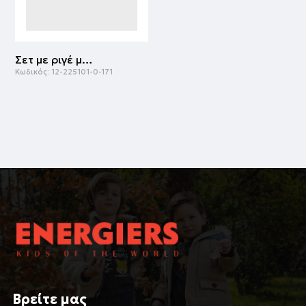
Σετ με ριγέ μπλούζα για αγόρι | ΜΠΛΕ ΤΖΗΝ
Κωδικός:
12-225101-0-171
Βρείτε μας