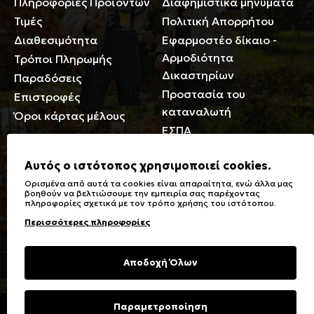
Πληροφορίες Προϊόντων
Διαφημιστικά μηνύματα
Τιμές
Πολιτική Απορρήτου
Διαθεσιμότητα
Εφαρμοστέο δίκαιο -
Αρμοδιότητα
Τρόποι Πληρωμής
Δικαστηρίων
Παραδόσεις
Προστασία του
Επιστροφές
καταναλωτή
Όροι κάρτας μέλους
ΕΣΠΑ
Γενικά
Αυτός ο ιστότοπος χρησιμοποιεί cookies.
Ορισμένα από αυτά τα cookies είναι απαραίτητα, ενώ άλλα μας
Καταστήματα
Σύμβολα πλύσης,
βοηθούν να βελτιώσουμε την εμπειρία σας παρέχοντας
πληροφορίες σχετικά με τον τρόπο χρήσης του ιστότοπου.
Ειδικές Εκπτώσεις ΑμΕΑ
σιδερώματος
Περισσότερες πληροφορίες
Δωροκάρτες
Τύποι & Φροντίδα
υφασμάτων
Συχνές Ερωτήσεις
Αποδοχή Όλων
Επικοινωνία
Μεγεθολόγιο
Φροντίδα Ρούχων
Παραμετροποίηση