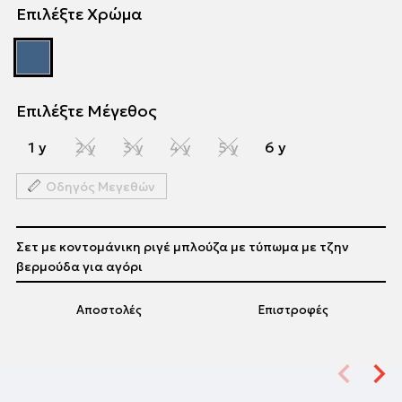
Επιλέξτε Χρώμα
Επιλέξτε Μέγεθος
1 y
2 y
3 y
4 y
5 y
6 y
Οδηγός Μεγεθών
Σετ με κοντομάνικη ριγέ μπλούζα με τύπωμα με τζην
βερμούδα για αγόρι
Αποστολές
Επιστροφές