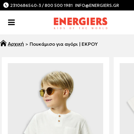
2310686540-3 / 800 500 1981
Πουκάμισο για αγόρι | ΕΚΡΟΥ