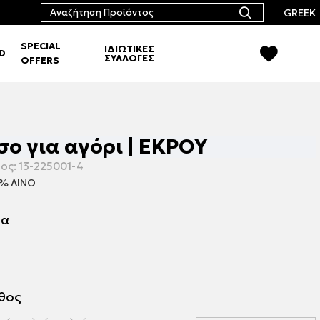
GREEK
SPECIAL
ΙΔΙΩΤΙΚΕΣ
RD
ΣΥΛΛΟΓΕΣ
OFFERS
ο για αγόρι | ΕΚΡΟΥ
ος:
13-225001-4
% ΛΙΝΟ
μα
εθος