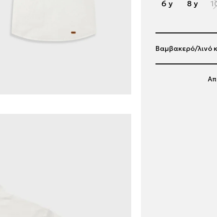
6 y
8 y
1
Βαμβακερό/λινό κ
Απ