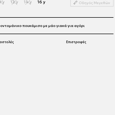
0 y
12 y
14 y
16 y
Οδηγός Μεγεθών
οντομάνικο πουκάμισο με μάο γιακά για αγόρι
οστολές
Επιστροφές