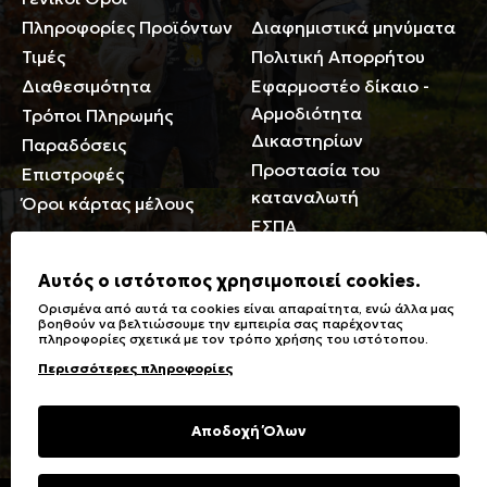
Πληροφορίες Προϊόντων
Διαφημιστικά μηνύματα
Τιμές
Πολιτική Απορρήτου
Διαθεσιμότητα
Εφαρμοστέο δίκαιο -
Αρμοδιότητα
Τρόποι Πληρωμής
Δικαστηρίων
Παραδόσεις
Προστασία του
Επιστροφές
καταναλωτή
Όροι κάρτας μέλους
ΕΣΠΑ
Γενικά
Αυτός ο ιστότοπος χρησιμοποιεί cookies.
Ορισμένα από αυτά τα cookies είναι απαραίτητα, ενώ άλλα μας
Καταστήματα
Σύμβολα πλύσης,
βοηθούν να βελτιώσουμε την εμπειρία σας παρέχοντας
πληροφορίες σχετικά με τον τρόπο χρήσης του ιστότοπου.
Ειδικές Εκπτώσεις ΑμΕΑ
σιδερώματος
Περισσότερες πληροφορίες
Δωροκάρτες
Τύποι & Φροντίδα
υφασμάτων
Συχνές Ερωτήσεις
Αποδοχή Όλων
Επικοινωνία
Μεγεθολόγιο
Φροντίδα Ρούχων